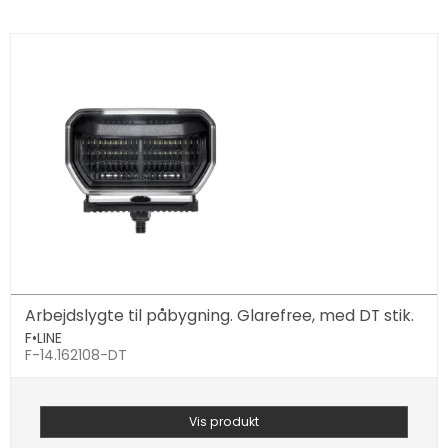
Arbejdslygte til påbygning. Glarefree, med DT stik.
F•LINE
F-14.162108-DT
Vis produkt