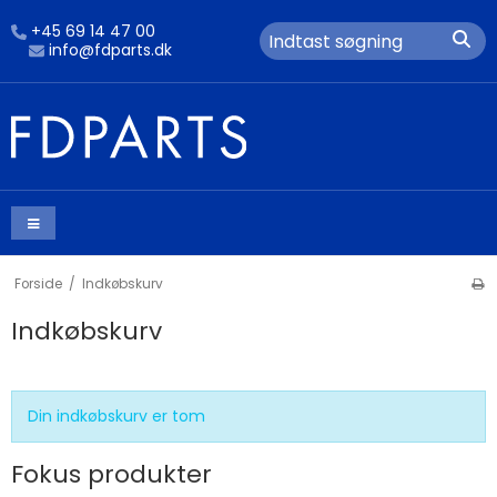
+45 69 14 47 00
info@fdparts.dk
Forside
/
Indkøbskurv
Indkøbskurv
Din indkøbskurv er tom
Fokus produkter