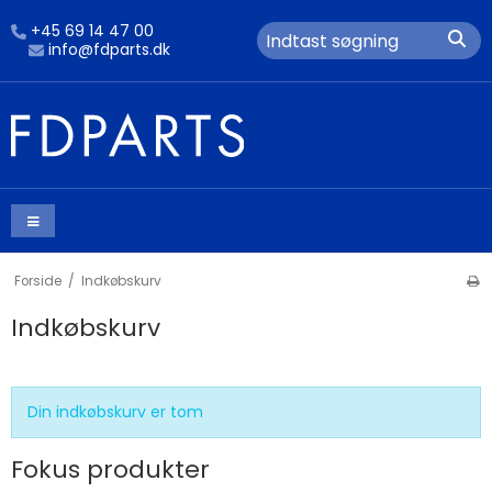
+45 69 14 47 00
info@fdparts.dk
Forside
/
Indkøbskurv
Indkøbskurv
Din indkøbskurv er tom
Fokus produkter