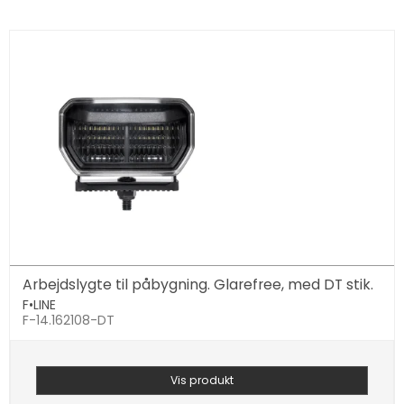
Arbejdslygte til påbygning. Glarefree, med DT stik.
F•LINE
F-14.162108-DT
Vis produkt