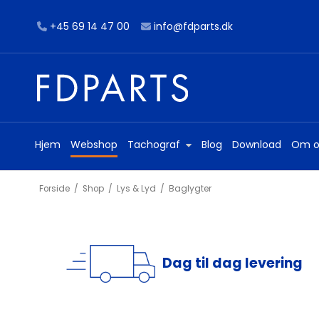
+45 69 14 47 00
info@fdparts.dk
Hjem
Webshop
Tachograf
Blog
Download
Om o
Forside
/
Shop
/
Lys & Lyd
/
Baglygter
Dag til dag levering