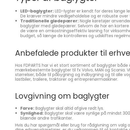
LED-baglygter:
LED-lygter er kendt for deres lange le
De kræver mindre vedligeholdelse og er robuste over f
Traditionelle glødepærer:
Nogle køretøjer anvender 
baglygter med glødepærer. Selvom de har en kortere l
de være en omkostningseffektiv løsning for virkso
budget, så længe de kontrolleres og udskiftes regelm
Anbefalede produkter til erhve
Hos FDPARTS har vi et stort sortiment af baglygter både
mærkebestemte baglygter til fx Volvo, MAN og Scania. V
størrelser, både til påbygning og indbygning og til alle v
lastbiler, trailere, traktorer og entreprenørmaskiner.
Lovgivning om baglygter
Farve:
Baglygter skal altid afgive rødt lys.
Synlighed:
Baglygter skal være synlige på mindst 30
blænde andre trafikanter.
Hvis du har spørgsmål eller brug for rådgivning om valg og
dine erhvervskøretøjer, er du velkommen til at kontakte os