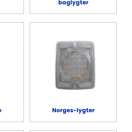
baglygter
e
Norges-lygter