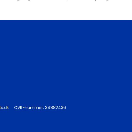
ts.dk
CVR-nummer
:
34882436