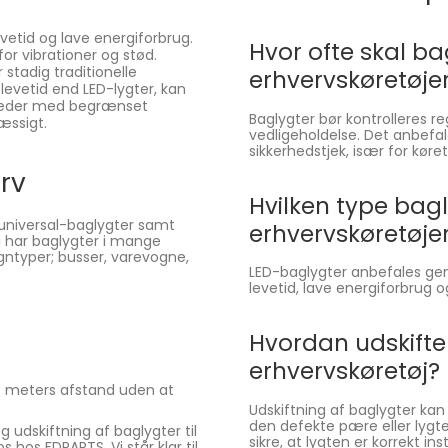
vetid og lave energiforbrug.
Hvor ofte skal ba
or vibrationer og stød.
stadig traditionelle
erhvervskøretøje
evetid end LED-lygter, kan
mheder med begrænset
Baglygter bør kontrolleres 
æssigt.
vedligeholdelse. Det anbefal
sikkerhedstjek, især for køre
rv
Hvilken type bagl
 universal-baglygter samt
erhvervskøretøje
i har baglygter i mange
ogntyper; busser, varevogne,
LED-baglygter anbefales gene
levetid, lave energiforbrug 
Hvordan udskifte
erhvervskøretøj?
0 meters afstand uden at
Udskiftning af baglygter kan
den defekte pære eller lygt
 udskiftning af baglygter til
sikre, at lygten er korrekt i
 hos FDPARTS. Vi står klar til