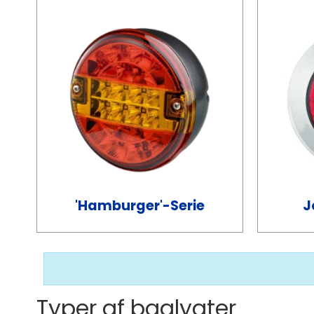
'Hamburger'-Serie
J
Typer af baglygter