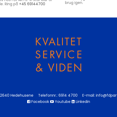
brug igen.
de. Ring på
+45 69144700
2640 Hedehusene
Telefonnr.
:
6914 4700
E-mail
:
info@fdpar
Facebook
Youtube
Linkedin