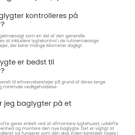
glygter kontrolleres på
r?
regelmæssigt som en del af den generelle
es at inkludere lygtekontrol i de rutinemæssige
tøjer, der kører mange kilometer dagligt.
ygte er bedst til
r?
relt til erhvervskøretøjer på grund af deres lange
og minimale vedligeholdelse.
r jeg baglygter på et
 ofte gøres enkelt ved at afmontere lygtehuset, udskifte
eenhed og montere den nye baglygte. Det er vigtigt at
nstalleret og fungerer som den skal, inden køretøjet tages i