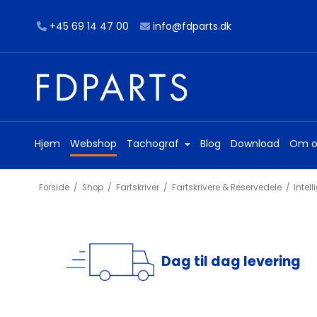
+45 69 14 47 00
info@fdparts.dk
Hjem
Webshop
Tachograf
Blog
Download
Om o
Forside
/
Shop
/
Fartskriver
/
Fartskrivere & Reservedele
/
Intell
Dag til dag levering