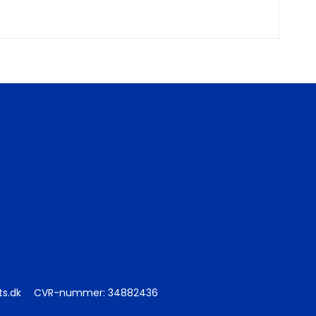
ts.dk
CVR-nummer
:
34882436