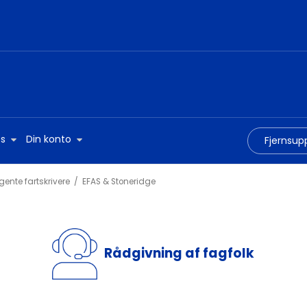
s
Din konto
Fjernsup
igente fartskrivere
/
EFAS & Stoneridge
Rådgivning af fagfolk