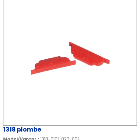
1318 plombe
Model/Varenr.:
1318-0101-020-001