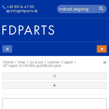
+45 69 14 47 00
info@fdparts.dk
Forside
/
Shop
/
Lys & Lyd
/
Lysbroer
/
Legion
/
43" Legion, 12 Volt, R65, gul/blå, klar glas