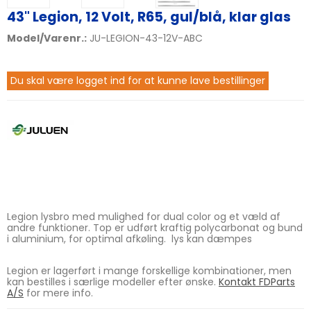
43" Legion, 12 Volt, R65, gul/blå, klar glas
Model/Varenr.:
JU-LEGION-43-12V-ABC
Du skal være logget ind for at kunne lave bestillinger
Legion lysbro med mulighed for dual color og et væld af
andre funktioner. Top er udført kraftig polycarbonat og bund
i aluminium, for optimal afkøling. lys kan dæmpes
Legion er lagerført i mange forskellige kombinationer, men
kan bestilles i særlige modeller efter ønske.
Kontakt FDParts
A/S
for mere info.