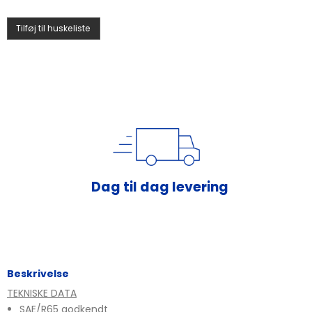
Tilføj til huskeliste
Rådgivning af fagfolk
Dag til dag levering
Beskrivelse
TEKNISKE DATA
SAE/R65 godkendt