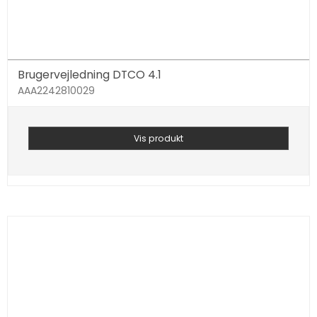
Brugervejledning DTCO 4.1
AAA2242810029
Vis produkt