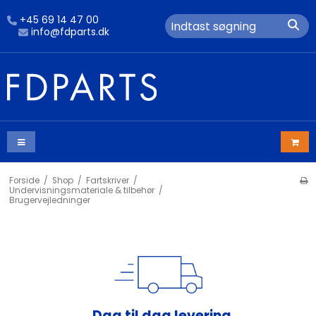
+45 69 14 47 00
info@fdparts.dk
Forside
/
Shop
/
Fartskriver
/
Undervisningsmateriale & tilbehør
/
Brugervejledninger
Dag til dag levering