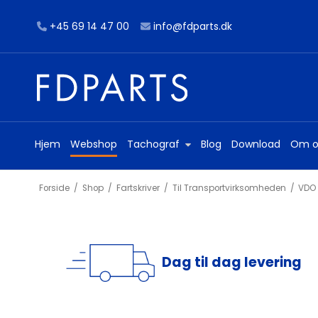
+45 69 14 47 00
info@fdparts.dk
Hjem
Webshop
Tachograf
Blog
Download
Om o
Forside
/
Shop
/
Fartskriver
/
Til Transportvirksomheden
/
VDO 
Dag til dag levering