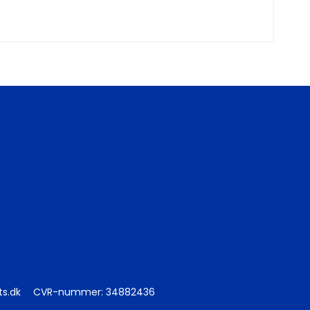
ts.dk
CVR-nummer
:
34882436