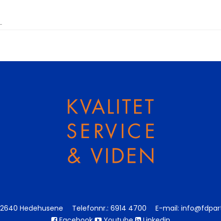
2640 Hedehusene
Telefonnr.
:
6914 4700
E-mail
:
info@fdpar
Facebook
Youtube
Linkedin