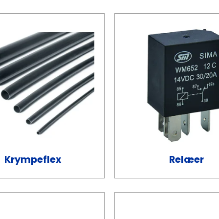
Krympeflex
Relæer