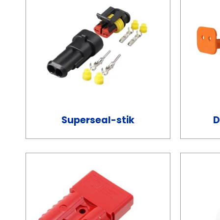
Superseal-stik
D