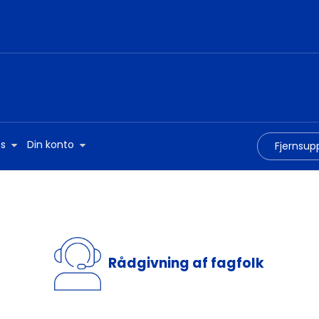
s
Din konto
Fjernsup
Rådgivning af fagfolk