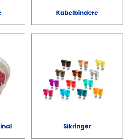
e
Kabelbindere
inal
Sikringer