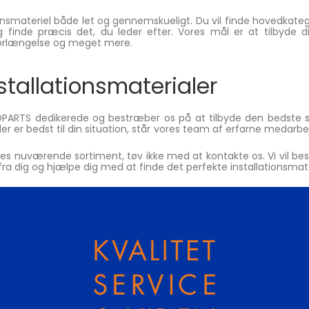
ionsmateriel både let og gennemskueligt. Du vil finde hovedkate
g finde præcis det, du leder efter. Vores mål er at tilbyde 
l forlængelse og meget mere.
stallationsmaterialer
DPARTS dedikerede og bestræber os på at tilbyde den bedste s
l der er bedst til din situation, står vores team af erfarne medarbe
i vores nuværende sortiment, tøv ikke med at kontakte os. Vi vil
fra dig og hjælpe dig med at finde det perfekte installationsmateri