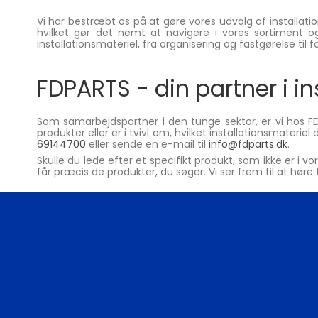
Vi har bestræbt os på at gøre vores udvalg af installat
hvilket gør det nemt at navigere i vores sortiment o
installationsmateriel, fra organisering og fastgørelse ti
FDPARTS - din partner i in
Som samarbejdspartner i den tunge sektor, er vi hos F
produkter eller er i tvivl om, hvilket installationsmaterie
69144700
eller sende en e-mail til
info@fdparts.dk
.
Skulle du lede efter et specifikt produkt, som ikke er 
får præcis de produkter, du søger. Vi ser frem til at høre 