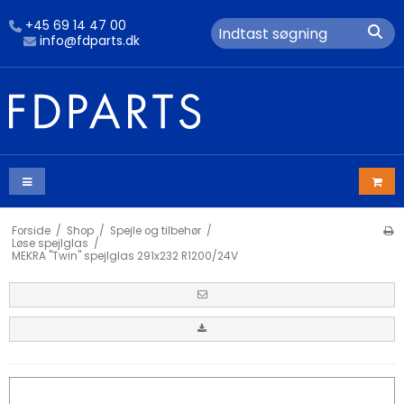
+45 69 14 47 00
info@fdparts.dk
Forside
/
Shop
/
Spejle og tilbehør
/
Løse spejlglas
/
MEKRA "Twin" spejlglas 291x232 R1200/24V