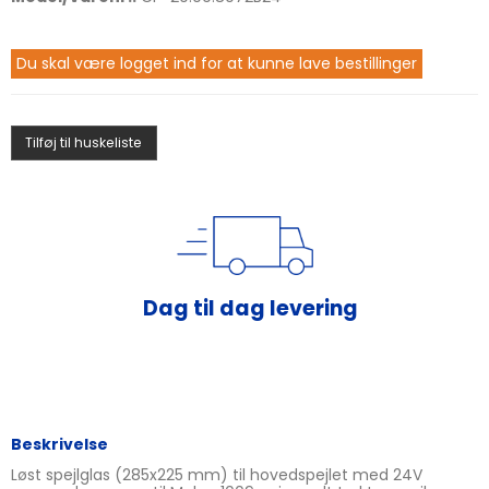
Du skal være logget ind for at kunne lave bestillinger
Tilføj til huskeliste
Rådgivning af fagfolk
Dag til dag levering
Beskrivelse
Løst spejlglas (285x225 mm) til hovedspejlet med 24V