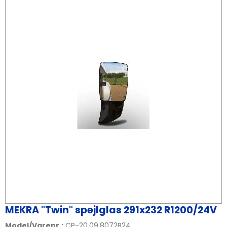
MEKRA "Twin" spejlglas 291x232 R1200/24V
Model/Varenr.:
CP-20.09.8072B24