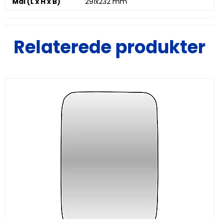
Mål (L x H x B)
291x232 mm
Relaterede produkter