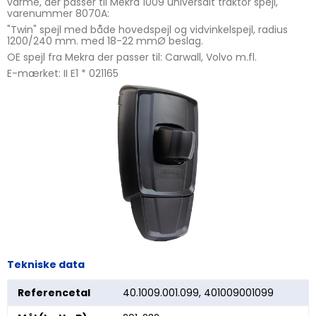
varme, der passer til Mekra 1009 universalt traktor spejl,
varenummer 8070A:
"Twin" spejl med både hovedspejl og vidvinkelspejl, radius
1200/240 mm. med 18-22 mmØ beslag.
OE spejl fra Mekra der passer til: Carwall, Volvo m.fl.
E-mærket: II E1 * 021165
Tekniske data
Referencetal
40.1009.001.099, 401009001099