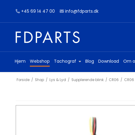
+45 69 14 47 00
info@fdparts.dk
Hjem
Webshop
Tachograf
Blog
Download
Om o
Forside
/
Shop
/
Lys & Lyd
/
Supplerende blink
/
CR06
/
CR06 