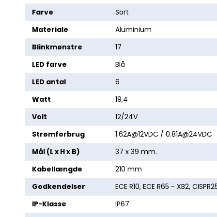
Farve
Sort
Materiale
Aluminium
Blinkmønstre
17
LED farve
Blå
LED antal
6
Watt
19,4
Volt
12/24V
Strømforbrug
1.62A@12VDC / 0.81A@24VDC
Mål (L x H x B)
37 x 39 mm.
Kabellængde
210 mm
Godkendelser
ECE R10, ECE R65 - XB2, CISPR25
IP-Klasse
IP67