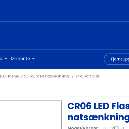
s
Din konto
Fjernsup
LED Flasher, Blå, R65, med natsænkning, 12-24V, klart glas
CR06 LED Flas
natsænkning,
Model/Varenr.:
JU-CR06-B