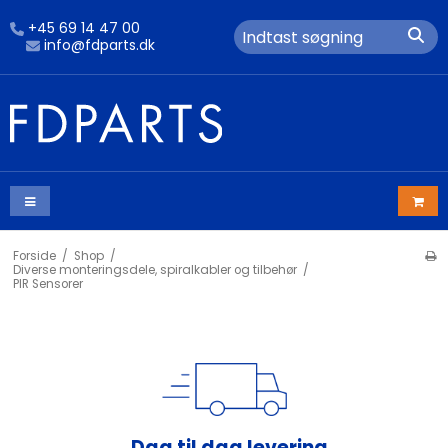
+45 69 14 47 00
info@fdparts.dk
Forside
/
Shop
/
Diverse monteringsdele, spiralkabler og tilbehør
/
PIR Sensorer
Dag til dag levering