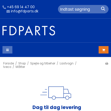
+45 69 14 47 00
info@fdparts.dk
Forside
/
Shop
/
Spejle og tilbehør
/
Lastvogn
/
Iveco
/
Måtter
Dag til dag levering