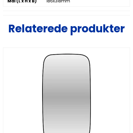
Mål (L x H x B)
186x318mm
Relaterede produkter