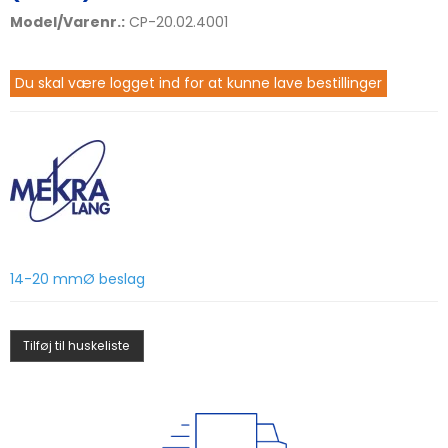
Model/Varenr.:
CP-20.02.4001
Du skal være logget ind for at kunne lave bestillinger
14­-20 mmØ beslag
Tilføj til huskeliste