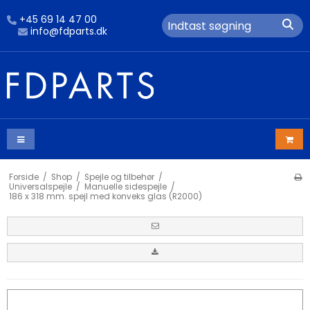
+45 69 14 47 00
info@fdparts.dk
Forside
/
Shop
/
Spejle og tilbehør
/
Universalspejle
/
Manuelle sidespejle
/
186 x 318 mm. spejl med konveks glas (R2000)