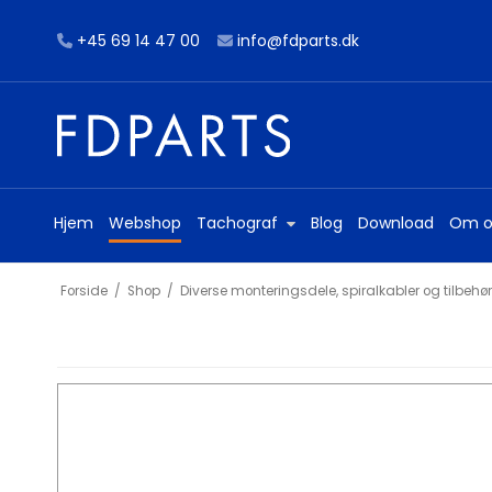
+45 69 14 47 00
info@fdparts.dk
Hjem
Webshop
Tachograf
Blog
Download
Om o
Forside
/
Shop
/
Diverse monteringsdele, spiralkabler og tilbehør