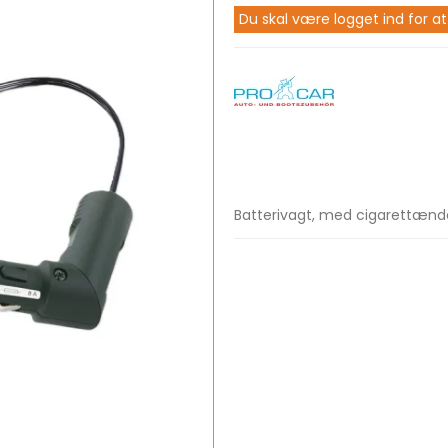
Du skal være logget ind for at
Batterivagt, med cigarettænde