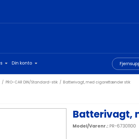
s
Din konto
Fjernsup
/
PRO-CAR DIN/Standard-stik
/
Batterivagt, med cigarettænder stik
Batterivagt,
Model/Varenr.:
PR-67301100