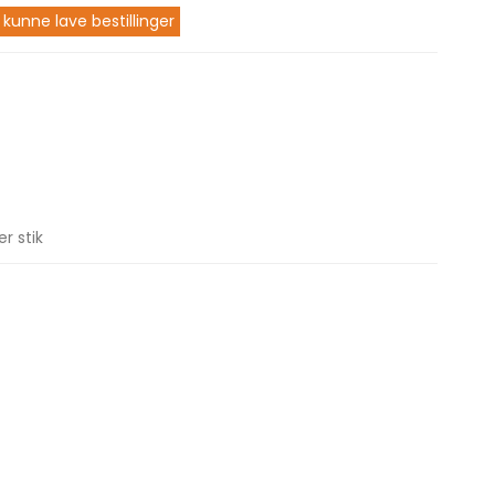
 kunne lave bestillinger
r stik