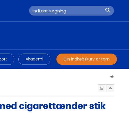
port
Akademi
Din indkøbskurv er tom
 med cigarettænder stik