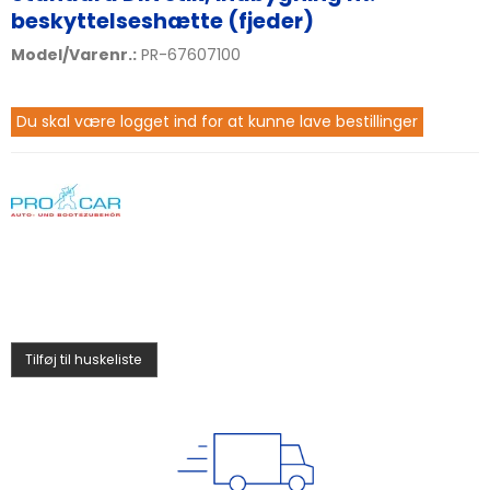
beskyttelseshætte (fjeder)
Model/Varenr.:
PR-67607100
Du skal være logget ind for at kunne lave bestillinger
Tilføj til huskeliste