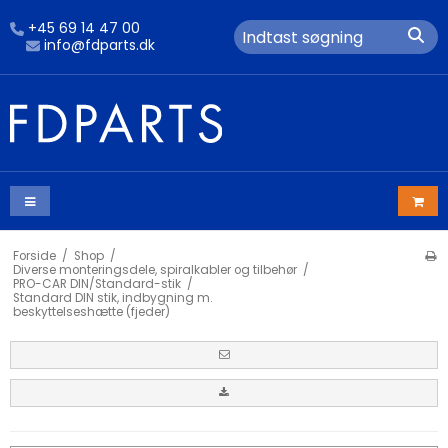
+45 69 14 47 00
info@fdparts.dk
Forside
/
Shop
/
Diverse monteringsdele, spiralkabler og tilbehør
/
PRO-CAR DIN/Standard-stik
/
Standard DIN stik, indbygning m.
beskyttelseshætte (fjeder)