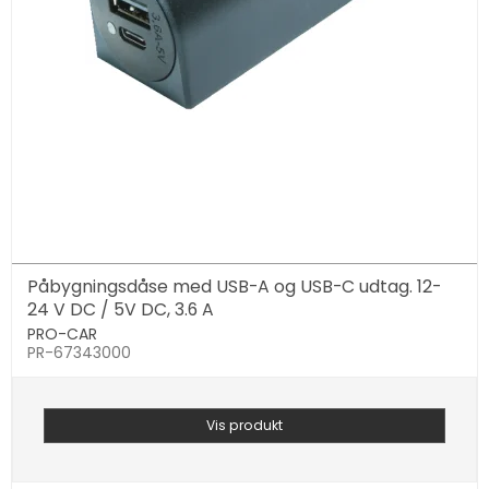
Påbygningsdåse med USB-A og USB-C udtag. 12-
24 V DC / 5V DC, 3.6 A
PRO-CAR
PR-67343000
Vis produkt