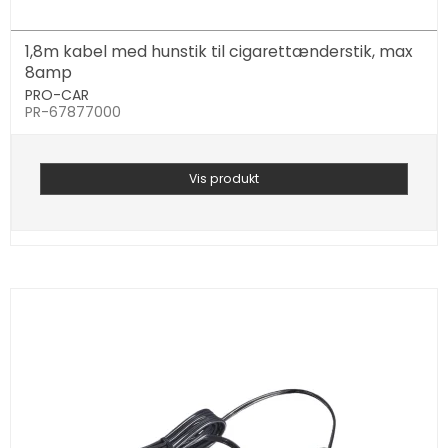
1,8m kabel med hunstik til cigarettænderstik, max
8amp
PRO-CAR
PR-67877000
Vis produkt