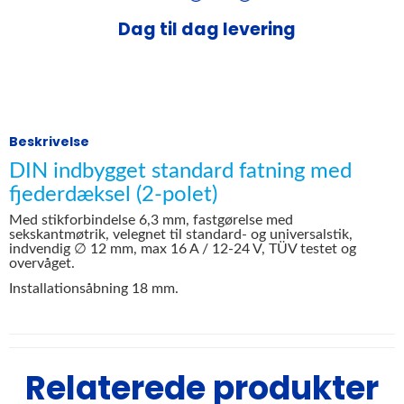
Rådgivning af fagfolk
Dag til dag levering
Beskrivelse
DIN indbygget standard fatning med
fjederdæksel (2-polet)
Med stikforbindelse 6,3 mm, fastgørelse med
sekskantmøtrik, velegnet til standard- og universalstik,
indvendig ∅ 12 mm, max 16 A / 12-24 V, TÜV testet og
overvåget.
Installationsåbning 18 mm.
Relaterede produkter