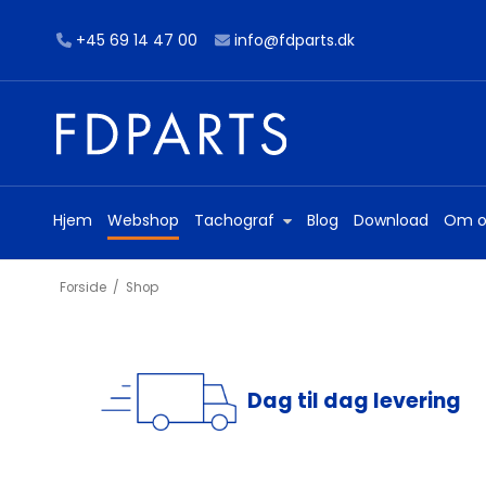
+45 69 14 47 00
info@fdparts.dk
Hjem
Webshop
Tachograf
Blog
Download
Om o
Forside
/
Shop
Dag til dag levering