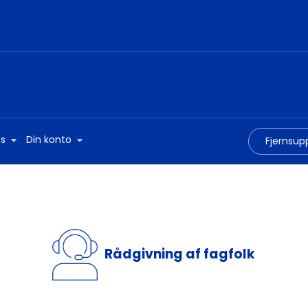
s
Din konto
Fjernsup
Rådgivning af fagfolk