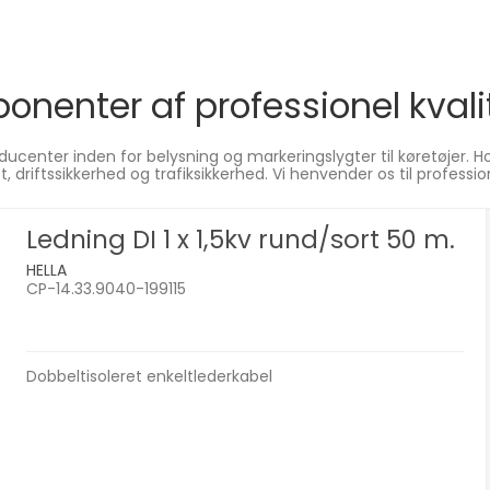
onenter af professionel kvali
ucenter inden for belysning og markeringslygter til køretøjer. Ho
itet, driftssikkerhed og trafiksikkerhed. Vi henvender os til profe
Ledning DI 1 x 1,5kv rund/sort 50 m.
HELLA
CP-14.33.9040-199115
Dobbeltisoleret enkeltlederkabel