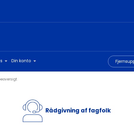
s
Din konto
Fjernsup
eoversigt
Rådgivning af fagfolk