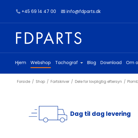
+45 69 14 47 00
info@fdparts.dk
Hjem
Webshop
Tachograf
Blog
Download
Om o
Forside
/
Shop
/
Fartskriver
/
Dele for lovpligtig eftersyn
/
Plomb
Dag til dag levering