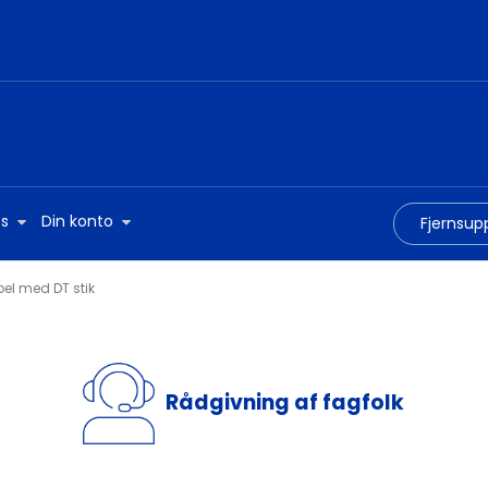
s
Din konto
Fjernsup
el med DT stik
Rådgivning af fagfolk