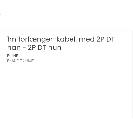
1m forlænger-kabel. med 2P DT
han - 2P DT hun
F•LINE
F-14.DT2-1MF