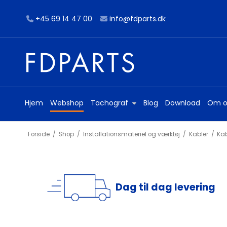
+45 69 14 47 00
info@fdparts.dk
Hjem
Webshop
Tachograf
Blog
Download
Om o
Forside
/
Shop
/
Installationsmateriel og værktøj
/
Kabler
/
Kab
Dag til dag levering