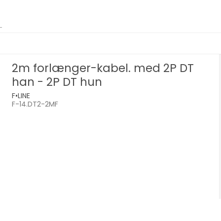
2m forlænger-kabel. med 2P DT
han - 2P DT hun
F•LINE
F-14.DT2-2MF