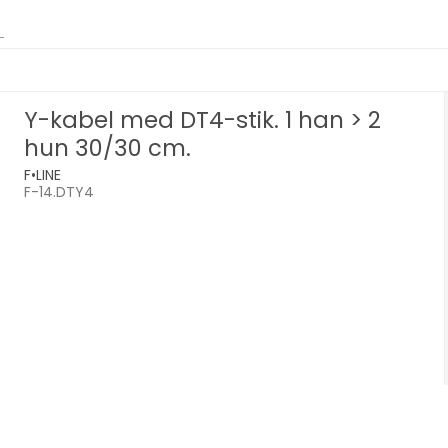
Y-kabel med DT4-stik. 1 han > 2
hun 30/30 cm.
F•LINE
F-14.DTY4