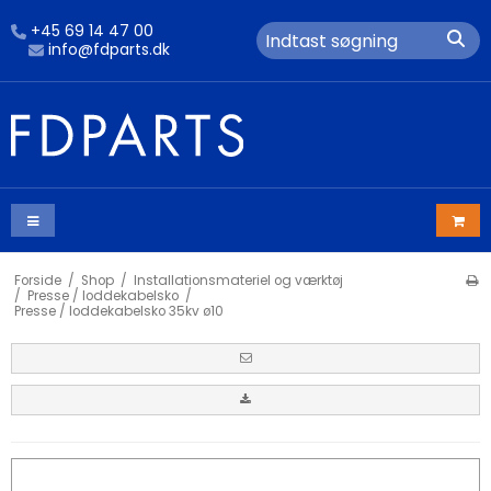
+45 69 14 47 00
info@fdparts.dk
Forside
/
Shop
/
Installationsmateriel og værktøj
/
Presse / loddekabelsko
/
Presse / loddekabelsko 35kv ø10