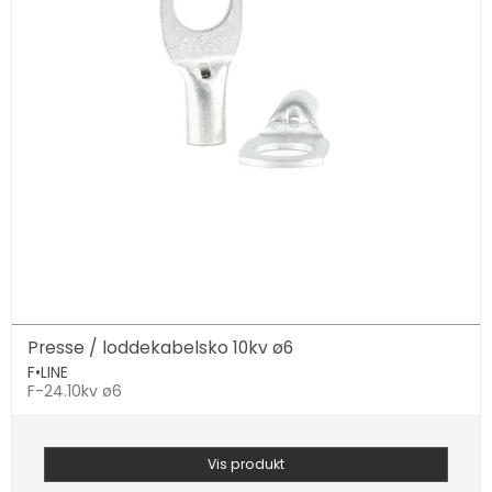
Presse / loddekabelsko 10kv ø6
F•LINE
F-24.10kv ø6
Vis produkt