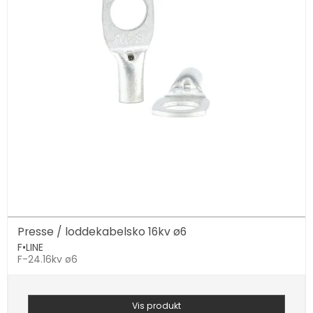
Presse / loddekabelsko 16kv ø6
F•LINE
F-24.16kv ø6
Vis produkt