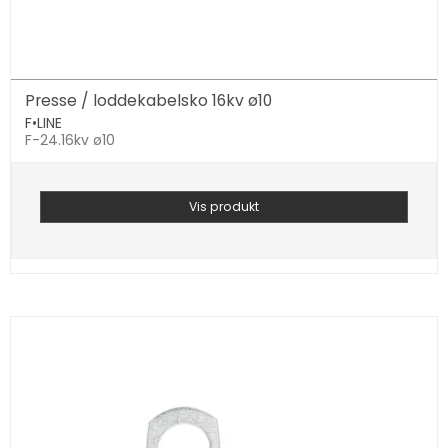
Presse / loddekabelsko 16kv ø10
F•LINE
F-24.16kv ø10
Vis produkt