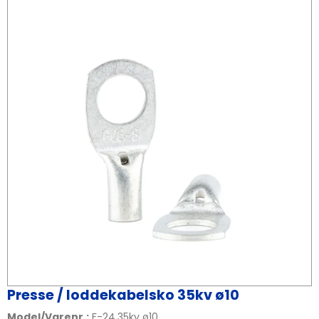
Presse / loddekabelsko 35kv ø10
Model/Varenr.:
F-24.35kv ø10