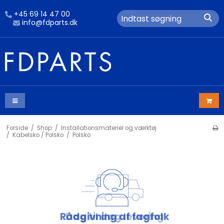
+45 69 14 47 00
info@fdparts.dk
Forside
/
Shop
/
Installationsmateriel og værktøj
/
Kabelsko / Polsko
/
Polsko
Rådgivning af fagfolk